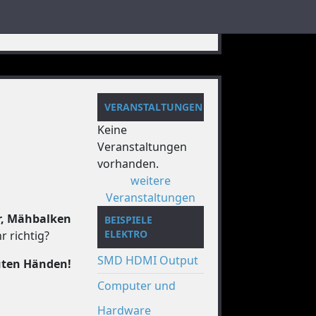
VERANSTALTUNGEN
Keine
Veranstaltungen
vorhanden.
weitere
Veranstaltungen
r, Mähbalken
BEISPIELE
ELEKTRO
r richtig?
SMD HDMI Output
guten Händen!
Computer und
Hardware