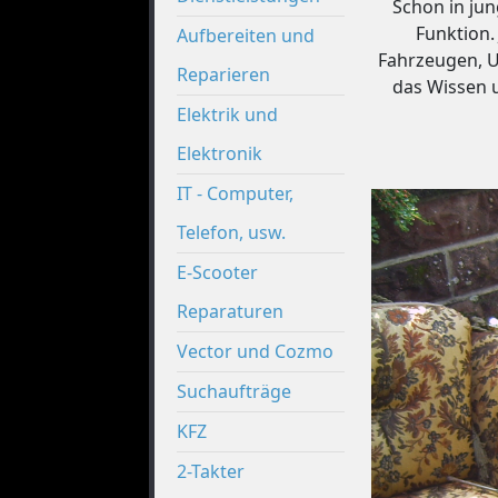
Schon in ju
Funktion.
Aufbereiten und
Fahrzeugen, U
Reparieren
das Wissen 
Elektrik und
Elektronik
IT - Computer,
Telefon, usw.
E-Scooter
Reparaturen
Vector und Cozmo
Suchaufträge
KFZ
2-Takter