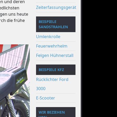
en und deren
Zeiterfassungsgerät
edlichsten
ngen uns heute
ch die frühe
BEISPIELE
SANDSTRAHLEN
Umlenkrolle
Feuerwehrhelm
Felgen Hühnerstall
BEISPIELE KFZ
Rücklichter Ford
3000
E-Scooter
WIR BEZIEHEN