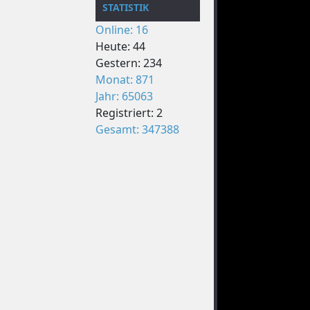
STATISTIK
Online: 16
Heute: 44
Gestern: 234
Monat: 871
Jahr: 65063
Registriert: 2
Gesamt: 347388