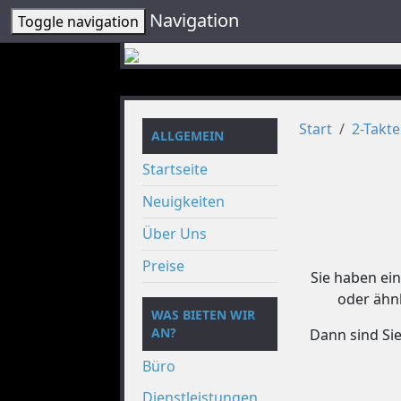
Navigation
Toggle navigation
Start
2-Takt
ALLGEMEIN
Startseite
Neuigkeiten
Über Uns
Preise
Sie haben ei
oder ähnl
WAS BIETEN WIR
AN?
Dann sind Sie
Büro
Dienstleistungen