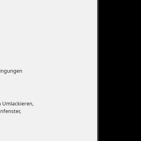
dingungen
m Umlackieren,
nfenster,