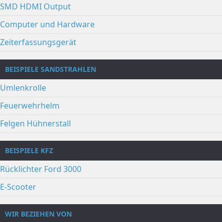
SMD HDMI Output
Computer und Hardware
Zeiterfassungsgerät
BEISPIELE SANDSTRAHLEN
Umlenkrolle
Feuerwehrhelm
Felgen Hühnerstall
BEISPIELE KFZ
Rücklichter Ford 3000
E-Scooter
WIR BEZIEHEN VON