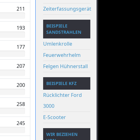
211
Zeiterfassungsgerät
BEISPIELE
193
SANDSTRAHLEN
Umlenkrolle
177
Feuerwehrhelm
207
Felgen Hühnerstall
BEISPIELE KFZ
200
Rücklichter Ford
258
3000
E-Scooter
245
WIR BEZIEHEN