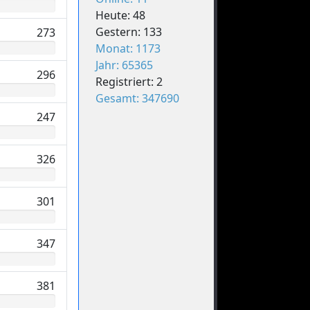
Heute: 48
Gestern: 133
273
Monat: 1173
Jahr: 65365
296
Registriert: 2
Gesamt: 347690
247
326
301
347
381