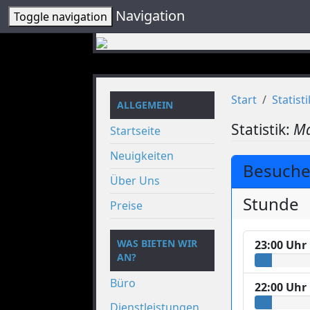
Navigation
Toggle navigation
Start
Statisti
ALLGEMEIN
Statistik:
Ma
Startseite
Neuigkeiten
Besucher
Über Uns
Stunde
Preise
WAS BIETEN WIR
23:00 Uhr
AN?
Büro
22:00 Uhr
Dienstleistungen