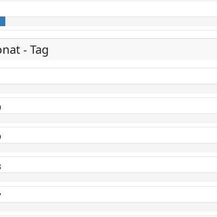
onat - Tag
1
0
9
8
7