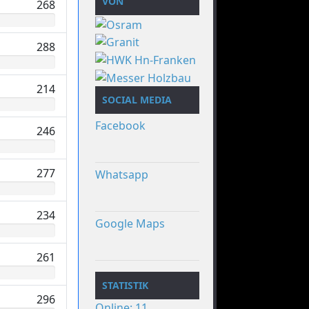
VON
268
288
214
SOCIAL MEDIA
Facebook
246
277
Whatsapp
234
Google Maps
261
STATISTIK
296
Online: 11